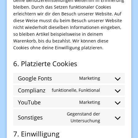
deine Benutzereinstellungen weiterhin in Erinnerung
bleiben. Durch das Setzen funktionaler Cookies
erleichtern wir dir den Besuch unserer Website. Auf
diese Weise musst du beim Besuch unserer Website
nicht wiederholt dieselben Informationen eingeben,
so bleiben Artikel beispielsweise in deinem
Warenkorb, bis du bezahlst. Wir können diese
Cookies ohne deine Einwilligung platzieren.
6. Platzierte Cookies
Google Fonts
Marketing
Consent
to
Complianz
funktionelle, Funktional
Consent
service
to
YouTube
google-
Marketing
Consent
service
fonts
to
complianz
Gegenstand der
Sonstiges
service
Consent
Untersuchung
youtube
to
7. Einwilligung
service