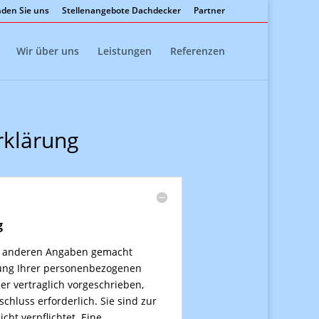
nden Sie uns
Stellenangebote Dachdecker
Partner
Wir über uns
Leistungen
Referenzen
rklärung
g
e anderen Angaben gemacht
llung Ihrer personenbezogenen
er vertraglich vorgeschrieben,
chluss erforderlich. Sie sind zur
cht verpflichtet. Eine