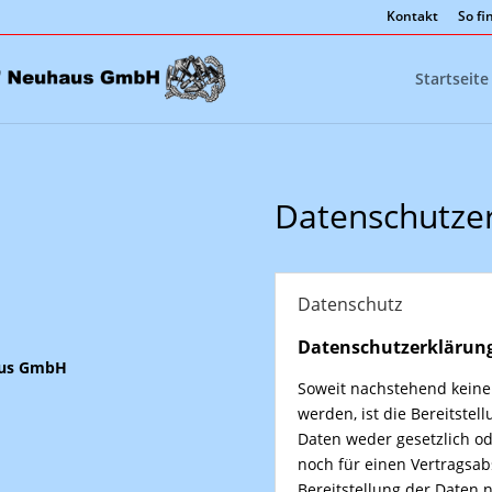
Kontakt
So fi
Startseite
Datenschutze
Datenschutz
Datenschutzerklärun
aus GmbH
Soweit nachstehend kein
werden, ist die Bereitste
Daten weder gesetzlich od
noch für einen Vertragsabs
Bereitstellung der Daten ni