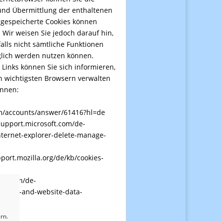
und Übermittlung der enthaltenen
 gespeicherte Cookies können
 Wir weisen Sie jedoch darauf hin,
lls nicht sämtliche Funktionen
glich werden nutzen können.
Links können Sie sich informieren,
en wichtigsten Browsern verwalten
önnen:
om/accounts/answer/61416?hl=de
/support.microsoft.com/de-
ternet-explorer-delete-manage-
pport.mozilla.org/de/kb/cookies-
ple.com/de-
ookies-and-website-data-
rn.