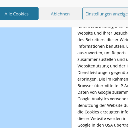
Nutzung von Google Anal
Wir verwenden auf unser
Alle Cookies
Ablehnen
Einstellungen anzeig
Google Analytics der Goog
Parkway, Mountain View, C
Datenverarbeitung dient 
Website und ihrer Besuch
des Betreibers dieser We
Informationen benutzen, 
auszuwerten, um Reports 
zusammenzustellen und u
Websitenutzung und der 
Dienstleistungen gegenüb
erbringen. Die im Rahmen
Browser übermittelte IP-A
Daten von Google zusamm
Google Analytics verwende
Benutzung der Website du
die Cookies erzeugten In
dieser Website werden in 
Google in den USA übertra