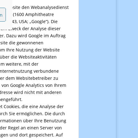
ytics
er Website den Webanalysedienst
en
le Inc. (1600 Amphitheatre
A 94043, USA; „Google“). Die
dem Zweck der Analyse dieser
er. Dazu wird Google im Auftrag
bsite die gewonnenen
um Ihre Nutzung der Website
über die Websiteaktivitäten
m weitere, mit der
Internetnutzung verbundene
er dem Websitebetreiber zu
 von Google Analytics von Ihrem
dresse wird nicht mit anderen
engeführt.
t Cookies, die eine Analyse der
rch Sie ermöglichen. Die durch
formationen über Ihre Benutzung
der Regel an einen Server von
gen und dort gespeichert. Auf