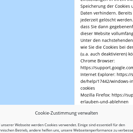
Speicherung der Cookies 
Daten verhindern. Bereits
jederzeit gelöscht werden.
dass Sie dann gegebenenfa
dieser Website vollumfän
Unter den nachstehenden 
wie Sie die Cookies bei d
(u.a. auch deaktivieren) k
Chrome Browser:
https://support.google.c
Internet Explorer:
https:/
de/help/17442/windows-in
cookies
Mozilla Firefox:
https://su
erlauben-und-ablehnen
Safari:
https://support.ap
Cookie-Zustimmung verwalten
de/guide/safari/manage-c
sfri11471/mac
 unserer Webseite werden Cookies verwendet. Einige sind essentiell für den
hnischen Betrieb, andere helfen uns, unsere Webseitenperformance zu verbesse