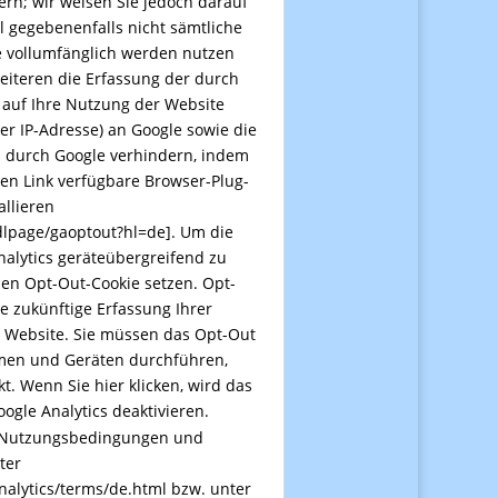
rn; wir weisen Sie jedoch darauf
ll gegebenenfalls nicht sämtliche
e vollumfänglich werden nutzen
eiteren die Erfassung der durch
 auf Ihre Nutzung der Website
rer IP-Adresse) an Google sowie die
n durch Google verhindern, indem
en Link verfügbare Browser-Plug-
allieren
/dlpage/gaoptout?hl=de
].
Um die
alytics geräteübergreifend zu
nen Opt-Out-Cookie setzen. Opt-
e zukünftige Erfassung Ihrer
 Website. Sie müssen das Opt-Out
emen und Geräten durchführen,
t. Wenn Sie hier klicken, wird das
oogle Analytics deaktivieren
.
 Nutzungsbedingungen und
ter
nalytics/terms/de.html
bzw. unter