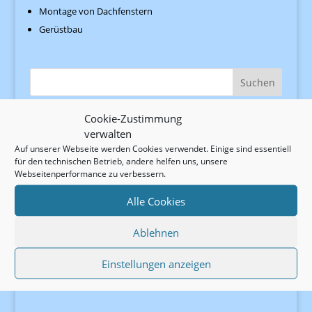
Montage von Dachfenstern
Gerüstbau
Cookie-Zustimmung
so erreichen Sie uns :
verwalten
Auf unserer Webseite werden Cookies verwendet. Einige sind essentiell
Dachdecker "Thüringer Wald" Neuhaus GmbH
für den technischen Betrieb, andere helfen uns, unsere
Bahnhofstraße 14
Webseitenperformance zu verbessern.
98724 Neuhaus am Rennweg
Tel.: 03679 / 722142
Alle Cookies
Fax.: 03679 / 723122
Ablehnen
E-Mail:
info@dachdecker-neuhaus.de
Digitaler Rechnungsversand:
rechnung@dachdecker-
Einstellungen anzeigen
neuhaus.de