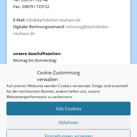
Fax.: 03679 / 723122
E-Mail:
info@dachdecker-neuhaus.de
Digitaler Rechnungsversand:
rechnung@dachdecker-
neuhaus.de
unsere Geschäftszeiten:
Montag bis Donnerstag:
07.00 - 17.00 Uhr
Cookie-Zustimmung
Freitag:
verwalten
07.00 - 15.30 Uhr
Auf unserer Webseite werden Cookies verwendet. Einige sind essentiell
oder nach Vereinbarung
für den technischen Betrieb, andere helfen uns, unsere
Webseitenperformance zu verbessern.
Alle Cookies
Ablehnen
Rechtliches
Impressum
Einstellungen anzeigen